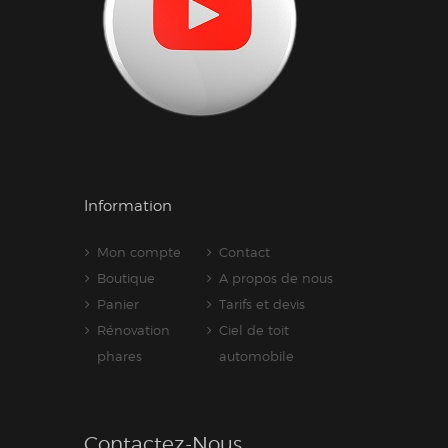
Information
Mon compte
Contact
Boutique
A propos de nous
Panier
Tarifs et devis
Rénovation
Ciel de toit
phares
automobile
Contactez-Nous