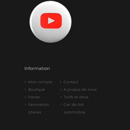
Information
Mon compte
Contact
Boutique
A propos de nous
Panier
Tarifs et devis
Rénovation
Ciel de toit
phares
automobile