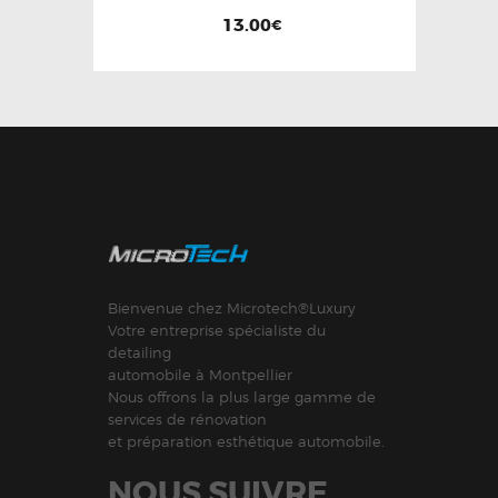
13.00
€
Bienvenue chez Microtech®Luxury
Votre entreprise spécialiste du
detailing
automobile à Montpellier
Nous offrons la plus large gamme de
services de rénovation
et préparation esthétique automobile.
NOUS SUIVRE