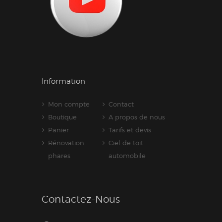
Information
Mon compte
Contact
Boutique
A propos de nous
Panier
Tarifs et devis
Rénovation
Ciel de toit
phares
automobile
Contactez-Nous