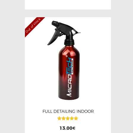
Out of stock
FULL DETAILING INDOOR
Note
13.00
€
5.00